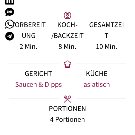
VORBEREIT
KOCH-
GESAMTZEI
UNG
/BACKZEIT
T
Minuten
Minuten
Minuten
2
Min.
8
Min.
10
Min.
GERICHT
KÜCHE
Saucen & Dipps
asiatisch
PORTIONEN
4
Portionen