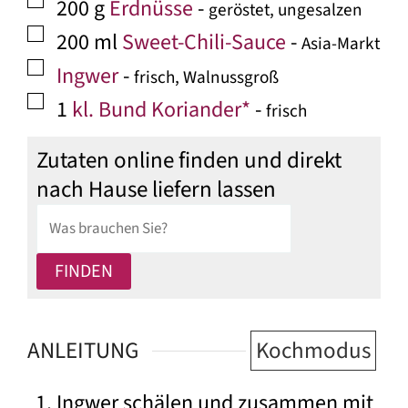
▢
200
g
Erdnüsse
-
geröstet, ungesalzen
▢
200
ml
Sweet-Chili-Sauce
-
Asia-Markt
▢
Ingwer
-
frisch, Walnussgroß
▢
1
kl. Bund Koriander*
-
frisch
Zutaten online finden und direkt
nach Hause liefern lassen
ANLEITUNG
Kochmodus
Ingwer schälen und zusammen mit