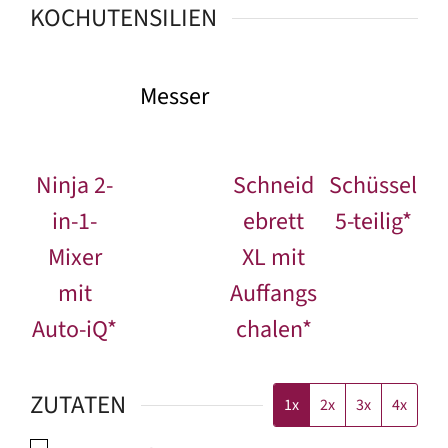
KOCHUTENSILIEN
Messer
Ninja 2-
Schneid
Schüssel
in-1-
ebrett
5-teilig*
Mixer
XL mit
mit
Auffangs
Auto-iQ*
chalen*
ZUTATEN
1x
2x
3x
4x