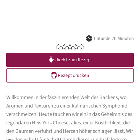
Stunde
Minuten
1
Stunde
20
Minuten
direkt zum Rezept
Rezept drucken
Willkommen in der faszinierenden Welt des Backens, wo
Aromen und Texturen zu einer kulinarischen Symphonie
verschmelzen! Heute tauchen wir ein in das Geheimnis des
legendären New York Cheesecakes, einer Köstlichkeit, die
den Gaumen verführt und Herzen höher schlagen lässt. Wir
werden Schritt für Schritt durch dieses sündhaft leckere