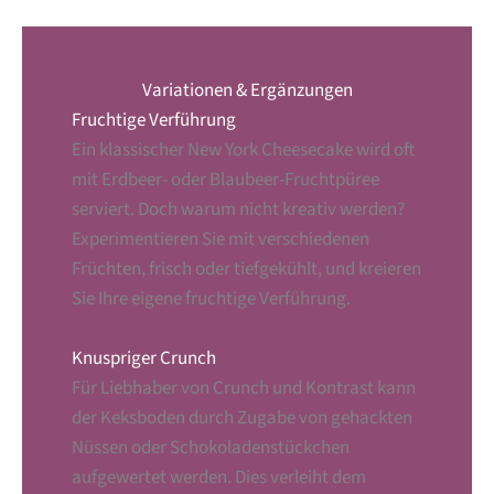
Variationen & Ergänzungen
Fruchtige Verführung
Ein klassischer New York Cheesecake wird oft
mit Erdbeer- oder Blaubeer-Fruchtpüree
serviert. Doch warum nicht kreativ werden?
Experimentieren Sie mit verschiedenen
Früchten, frisch oder tiefgekühlt, und kreieren
Sie Ihre eigene fruchtige Verführung.
Knuspriger Crunch
Für Liebhaber von Crunch und Kontrast kann
der Keksboden durch Zugabe von gehackten
Nüssen oder Schokoladenstückchen
aufgewertet werden. Dies verleiht dem