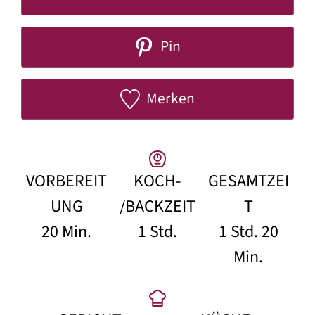
Pin
Merken
VORBEREIT
KOCH-
GESAMTZEI
UNG
/BACKZEIT
T
Minuten
Stunde
Stunde
Minu
20
Min.
1
Std.
1
Std.
20
Min.