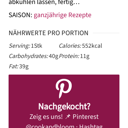
abkühlen lassen, fertig…
SAISON:
ganzjährige Rezepte
NÄHRWERTE PRO PORTION
Serving:
1
Stk
Calories:
552
kcal
Carbohydrates:
40
g
Protein:
11
g
Fat:
39
g
Nachgekocht?
Zeig es uns! 📌 Pinterest
@cookandbloom
· Hashtag