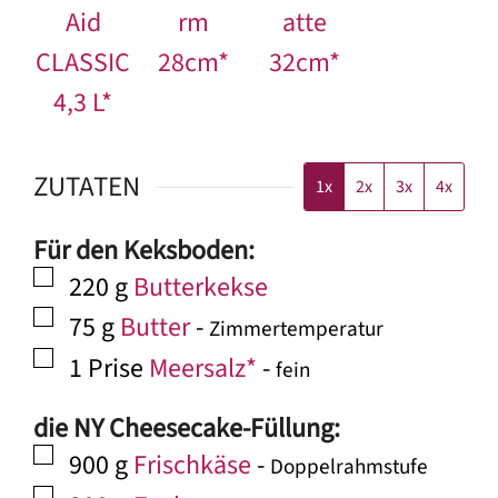
Aid
rm
atte
CLASSIC
28cm*
32cm*
4,3 L*
ZUTATEN
1x
2x
3x
4x
Für den Keksboden:
▢
220
g
Butterkekse
▢
75
g
Butter
-
Zimmertemperatur
▢
1
Prise
Meersalz*
-
fein
die NY Cheesecake-Füllung:
▢
900
g
Frischkäse
-
Doppelrahmstufe