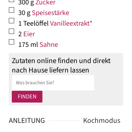
▢
300
g
Zucker
▢
30
g
Speisestärke
▢
1
Teelöffel
Vanilleextrakt*
▢
2
Eier
▢
175
ml
Sahne
Zutaten online finden und direkt
nach Hause liefern lassen
ANLEITUNG
Kochmodus