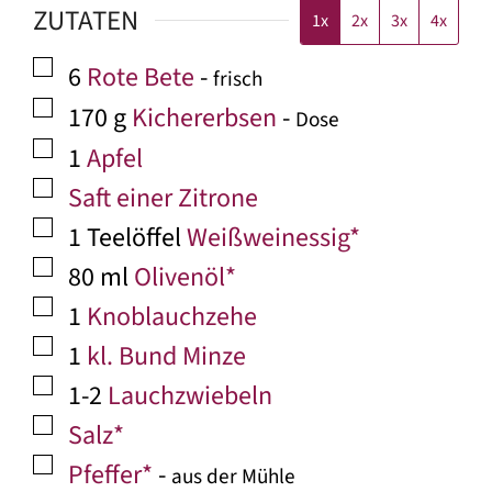
ZUTATEN
1x
2x
3x
4x
▢
6
Rote Bete
-
frisch
▢
170
g
Kichererbsen
-
Dose
▢
1
Apfel
▢
Saft einer Zitrone
▢
1
Teelöffel
Weißweinessig*
▢
80
ml
Olivenöl*
▢
1
Knoblauchzehe
▢
1
kl. Bund Minze
▢
1-2
Lauchzwiebeln
▢
Salz*
▢
Pfeffer*
-
aus der Mühle