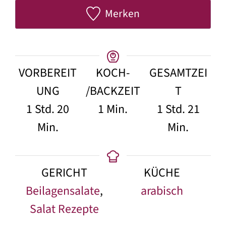
Merken
VORBEREIT
KOCH-
GESAMTZEI
UNG
/BACKZEIT
T
Stunde
Minuten
minute
Stunde
Minu
1
Std.
20
1
Min.
1
Std.
21
Min.
Min.
GERICHT
KÜCHE
Beilagensalate
,
arabisch
Salat Rezepte