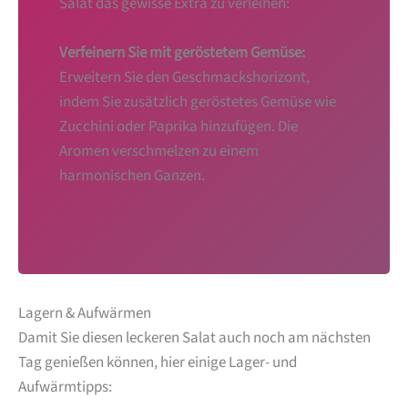
Salat das gewisse Extra zu verleihen:
Verfeinern Sie mit geröstetem Gemüse:
Erweitern Sie den Geschmackshorizont,
indem Sie zusätzlich geröstetes Gemüse wie
Zucchini oder Paprika hinzufügen. Die
Aromen verschmelzen zu einem
harmonischen Ganzen.
Lagern & Aufwärmen
Damit Sie diesen leckeren Salat auch noch am nächsten
Tag genießen können, hier einige Lager- und
Aufwärmtipps: