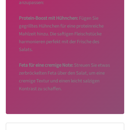
anzupassen:
Protein-Boost mit Hühnchen:
Fügen Sie
gegrilltes Hühnchen für eine proteinreiche
Mahlzeit hinzu. Die saftigen Fleischstücke
harmonieren perfekt mit der Frische des
Salats.
Feta für eine cremige Note:
Streuen Sie etwas
zerbröckelten Feta über den Salat, um eine
cremige Textur und einen leicht salzigen
Kontrast zu schaffen.