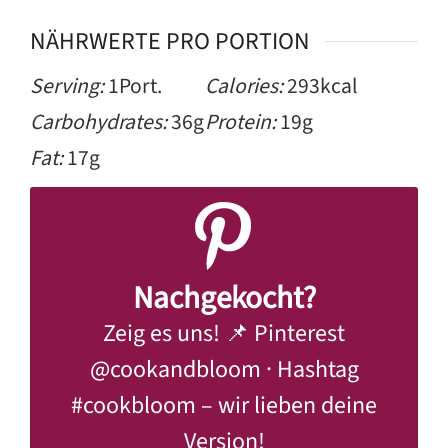
NÄHRWERTE PRO PORTION
Serving:
1
Port.
Calories:
293
kcal
Carbohydrates:
36
g
Protein:
19
g
Fat:
17
g
Nachgekocht?
Zeig es uns! 📌 Pinterest
@cookandbloom
· Hashtag
#cookbloom
– wir lieben deine
Version!